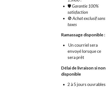
🛡️
Garantie 100%
satisfaction
🚫
Achat exclusif sans
taxes
Ramassage disponible :
Un courriel sera
envoyé lorsque ce
sera prêt
Délai de livraison si non
disponible
2 à 5 jours ouvrables