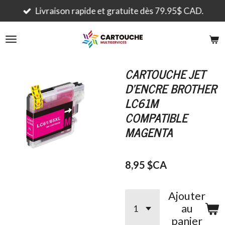
Passer
Livraison rapide et gratuite dès 79.95$ CAD.
au
contenu
principal
CARTOUCHE JET
D'ENCRE BROTHER
LC61M
COMPATIBLE
MAGENTA
8,95 $CA
Ajouter
au
panier