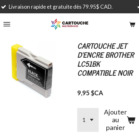
Passer
 CAD.
Commandé avant 15h00, expédié aujourd
au
contenu
principal
CARTOUCHE JET
D'ENCRE BROTHER
LC51BK
COMPATIBLE NOIR
9,95 $CA
Ajouter
au
panier